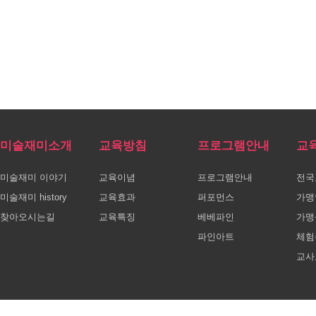
미술재미소개
교육방침
프로그램안내
교
미술재미 이야기
교육이념
프로그램안내
전국
미술재미 history
교육효과
퍼포먼스
가맹
찾아오시는길
교육특징
베베파인
가맹
파인아트
체험
교사